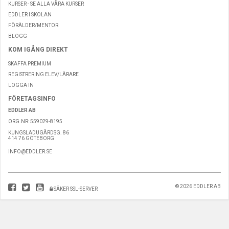
KURSER - SE ALLA VÅRA KURSER
EDDLER I SKOLAN
FÖRÄLDER/MENTOR
BLOGG
KOM IGÅNG DIREKT
SKAFFA PREMIUM
REGISTRERING ELEV/LÄRARE
LOGGA IN
FÖRETAGSINFO
EDDLER AB
ORG.NR: 559029-8195
KUNGSLADUGÅRDSG. 86
414 76 GÖTEBORG
INFO@EDDLER.SE
© 2026 EDDLER AB
SÄKER SSL-SERVER