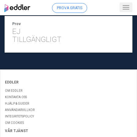
Toggl
PROVA GRATIS
navig
Prov
EJ
TILLGÄNGLIGT
EDDLER
OM EDDLER
KONTAKTA OSS
HJÄLP & GUIDER
ANVÄNDARVILLKOR
INTEGRITETSPOLICY
OM COOKIES
VÅR TJÄNST