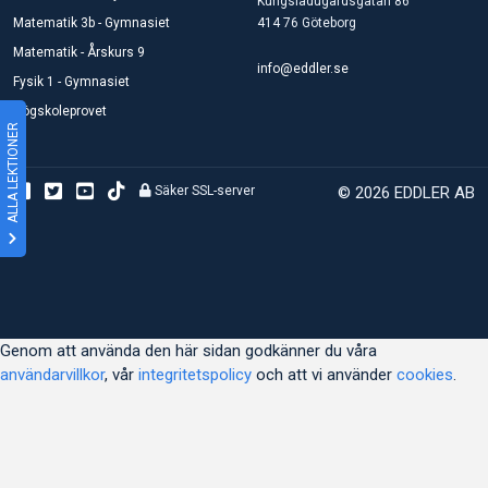
Kungsladugårdsgatan 86
Matematik 3b - Gymnasiet
414 76 Göteborg
Matematik - Årskurs 9
info@eddler.se
Fysik 1 - Gymnasiet
Högskoleprovet
ALLA LEKTIONER
Säker SSL-server
© 2026 EDDLER AB
Genom att använda den här sidan godkänner du våra
användarvillkor
, vår
integritetspolicy
och att vi använder
cookies
.