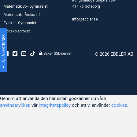
Kungsladugårdsgatan 86
Matematik 3b - Gymnasiet
414 76 Göteborg
Matematik - Årskurs 9
info@eddler.se
Fysik 1 - Gymnasiet
Högskoleprovet
ALLA LEKTIONER
Säker SSL-server
© 2026 EDDLER AB
Genom att använda den här sidan godkänner du våra
användarvillkor
, vår
integritetspolicy
och att vi använder
cookies
.