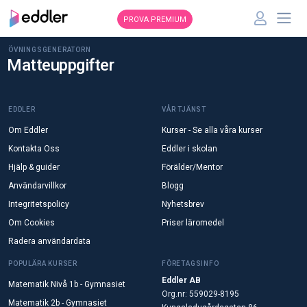
PROVA PREMIUM
ÖVNINGSGENERATORN
Matteuppgifter
EDDLER
VÅR TJÄNST
Om Eddler
Kurser - Se alla våra kurser
Kontakta Oss
Eddler i skolan
Hjälp & guider
Förälder/Mentor
Användarvillkor
Blogg
Integritetspolicy
Nyhetsbrev
Om Cookies
Priser läromedel
Radera användardata
POPULÄRA KURSER
FÖRETAGSINFO
Eddler AB
Matematik Nivå 1b - Gymnasiet
Org.nr: 559029-8195
Matematik 2b - Gymnasiet