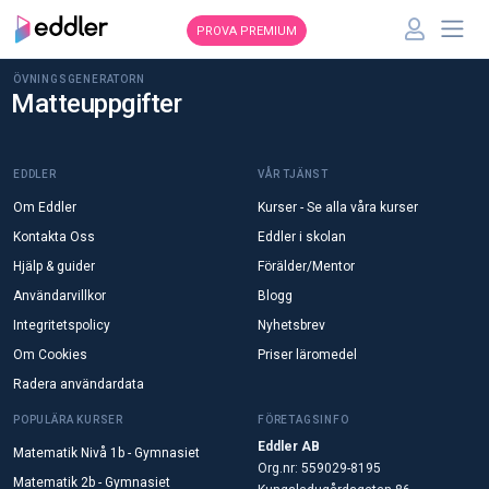
PROVA PREMIUM
ÖVNINGSGENERATORN
Matteuppgifter
EDDLER
VÅR TJÄNST
Om Eddler
Kurser - Se alla våra kurser
Kontakta Oss
Eddler i skolan
Hjälp & guider
Förälder/Mentor
Användarvillkor
Blogg
Integritetspolicy
Nyhetsbrev
Om Cookies
Priser läromedel
Radera användardata
POPULÄRA KURSER
FÖRETAGSINFO
Eddler AB
Matematik Nivå 1b - Gymnasiet
Org.nr: 559029-8195
Matematik 2b - Gymnasiet