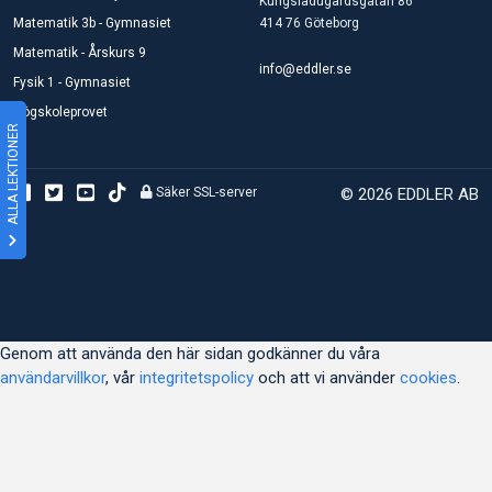
Kungsladugårdsgatan 86
Matematik 3b - Gymnasiet
414 76 Göteborg
Matematik - Årskurs 9
info@eddler.se
Fysik 1 - Gymnasiet
Högskoleprovet
ALLA LEKTIONER
Säker SSL-server
© 2026 EDDLER AB
Genom att använda den här sidan godkänner du våra
användarvillkor
, vår
integritetspolicy
och att vi använder
cookies
.