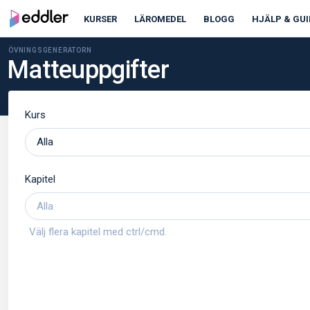
KURSER
LÄROMEDEL
BLOGG
HJÄLP & GUI
ÖVNINGSGENERATORN
Matteuppgifter
Kurs
Kapitel
Välj flera kapitel med ctrl/cmd.