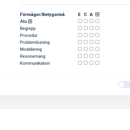
Förmågor/Betygsnivå
E
C
A
Alla
Begrepp
Procedur
Problemlösning
Modellering
Resonemang
Kommunikation