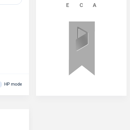
E
C
A
HP mode