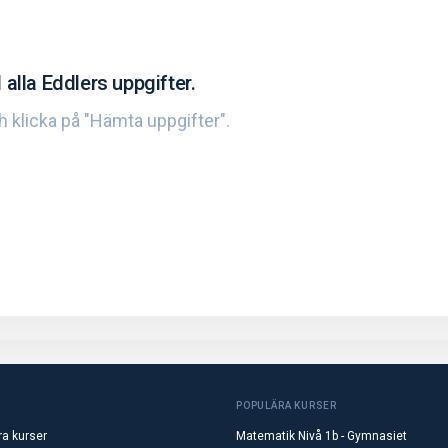
 alla Eddlers uppgifter.
ch klicka på "Hämta uppgifter".
POPULÄRA KURSER
ra kurser
Matematik Nivå 1b - Gymnasiet