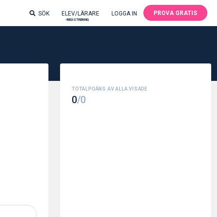
PROVA GRATIS
SÖK
ELEV/LÄRARE
LOGGA IN
-REGISTRERING
0
/0