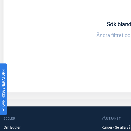
Sök bland
Ändra filtret o
ÖVNINGSGENERATORN
EDDLER
VÅR TJÄNST
Om Eddler
Kurser - Se alla vå