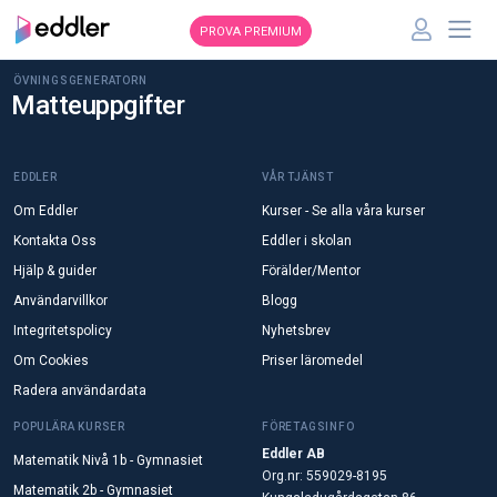
PROVA PREMIUM
ÖVNINGSGENERATORN
Matteuppgifter
EDDLER
VÅR TJÄNST
Om Eddler
Kurser - Se alla våra kurser
Kontakta Oss
Eddler i skolan
Hjälp & guider
Förälder/Mentor
Användarvillkor
Blogg
Integritetspolicy
Nyhetsbrev
Om Cookies
Priser läromedel
Radera användardata
POPULÄRA KURSER
FÖRETAGSINFO
Eddler AB
Matematik Nivå 1b - Gymnasiet
Org.nr: 559029-8195
Matematik 2b - Gymnasiet