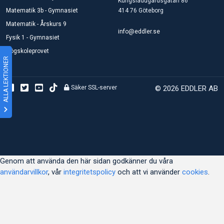
Kungsladugårdsgatan 86
Matematik 3b - Gymnasiet
414 76 Göteborg
Matematik - Årskurs 9
info@eddler.se
Fysik 1 - Gymnasiet
Högskoleprovet
ALLA LEKTIONER
Säker SSL-server
© 2026 EDDLER AB
Genom att använda den här sidan godkänner du våra
användarvillkor
, vår
integritetspolicy
och att vi använder
cookies
.