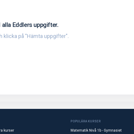
 alla Eddlers uppgifter.
ch klicka på "Hämta uppgifter".
POPULÄRA KURSER
ra kurser
Matematik Nivå 1b - Gymnasiet