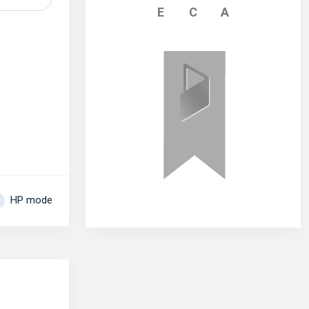
E
C
A
HP mode