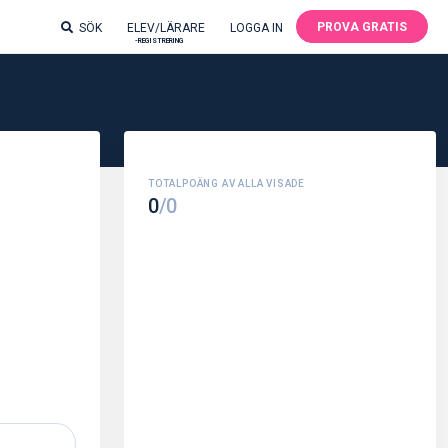
PROVA GRATIS
SÖK
ELEV/LÄRARE
LOGGA IN
-REGISTRERING
0
/0