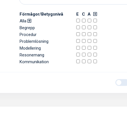
Förmågor/Betygsnivå
E
C
A
Alla
Begrepp
Procedur
Problemlösning
Modellering
Resonemang
Kommunikation