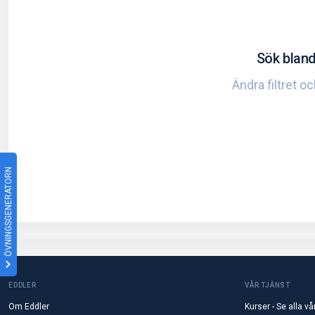
Sök bland
Ändra filtret o
ÖVNINGSGENERATORN
EDDLER
VÅR TJÄNST
Om Eddler
Kurser - Se alla vå