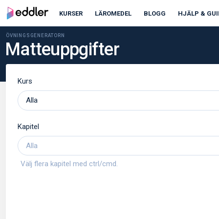
KURSER
LÄROMEDEL
BLOGG
HJÄLP & GUI
ÖVNINGSGENERATORN
Matteuppgifter
Kurs
Kapitel
Välj flera kapitel med ctrl/cmd.