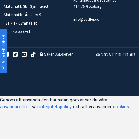
Kungsladugårdsgatan 86
Matematik 3b - Gymnasiet
414 76 Göteborg
Matematik - Årskurs 9
info@eddler.se
Fysik 1 - Gymnasiet
Högskoleprovet
ALLA LEKTIONER
Säker SSL-server
© 2026 EDDLER AB
Genom att använda den här sidan godkänner du våra
användarvillkor
, vår
integritetspolicy
och att vi använder
cookies
.