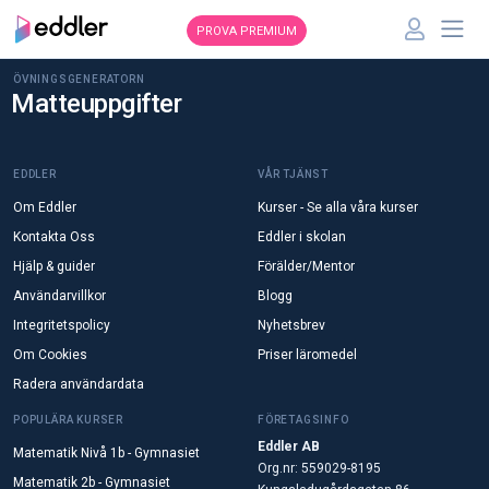
PROVA PREMIUM
ÖVNINGSGENERATORN
Matteuppgifter
EDDLER
VÅR TJÄNST
Om Eddler
Kurser - Se alla våra kurser
Kontakta Oss
Eddler i skolan
Hjälp & guider
Förälder/Mentor
Användarvillkor
Blogg
Integritetspolicy
Nyhetsbrev
Om Cookies
Priser läromedel
Radera användardata
POPULÄRA KURSER
FÖRETAGSINFO
Eddler AB
Matematik Nivå 1b - Gymnasiet
Org.nr: 559029-8195
Matematik 2b - Gymnasiet