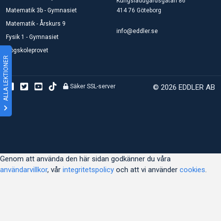
Kungsladugårdsgatan 86
Matematik 3b - Gymnasiet
414 76 Göteborg
Matematik - Årskurs 9
info@eddler.se
Fysik 1 - Gymnasiet
Högskoleprovet
ALLA LEKTIONER
Säker SSL-server
© 2026 EDDLER AB
Genom att använda den här sidan godkänner du våra
användarvillkor
, vår
integritetspolicy
och att vi använder
cookies
.