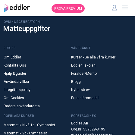
PROVA PREMIUM
ÖVNINGSGENERATORN
Matteuppgifter
EDDLER
VÅR TJÄNST
Om Eddler
Kurser - Se alla våra kurser
Kontakta Oss
Eddler i skolan
Hjälp & guider
Förälder/Mentor
Användarvillkor
Blogg
Integritetspolicy
Nyhetsbrev
Om Cookies
Priser läromedel
Radera användardata
POPULÄRA KURSER
FÖRETAGSINFO
Eddler AB
Matematik Nivå 1b - Gymnasiet
Org.nr: 559029-8195
Matematik 2b - Gymnasiet