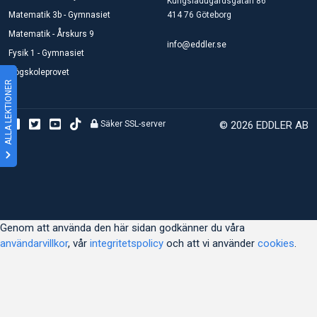
Kungsladugårdsgatan 86
Matematik 3b - Gymnasiet
414 76 Göteborg
Matematik - Årskurs 9
info@eddler.se
Fysik 1 - Gymnasiet
Högskoleprovet
ALLA LEKTIONER
Säker SSL-server
© 2026 EDDLER AB
Genom att använda den här sidan godkänner du våra
användarvillkor
, vår
integritetspolicy
och att vi använder
cookies
.