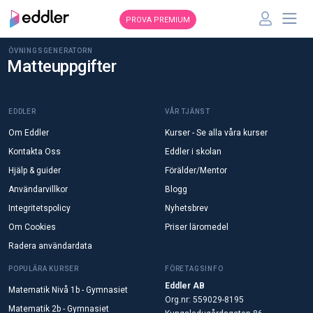
PROVA PREMIUM
ÖVNINGSGENERATORN
Matteuppgifter
EDDLER
VÅR TJÄNST
Om Eddler
Kurser - Se alla våra kurser
Kontakta Oss
Eddler i skolan
Hjälp & guider
Förälder/Mentor
Användarvillkor
Blogg
Integritetspolicy
Nyhetsbrev
Om Cookies
Priser läromedel
Radera användardata
POPULÄRA KURSER
FÖRETAGSINFO
Eddler AB
Matematik Nivå 1b - Gymnasiet
Org.nr: 559029-8195
Matematik 2b - Gymnasiet