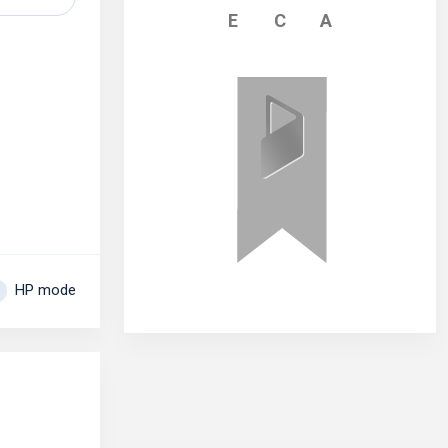
E
C
A
HP mode