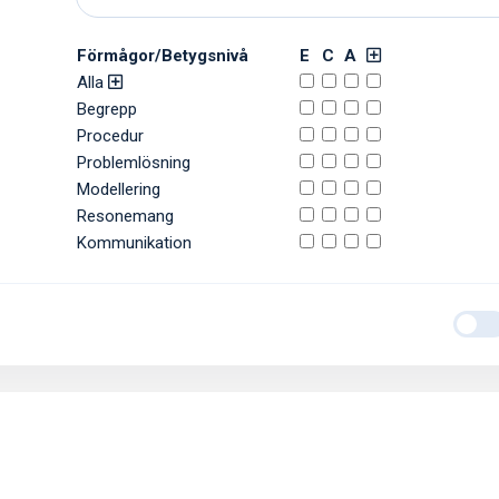
Förmågor/Betygsnivå
E
C
A
Alla
Begrepp
Procedur
Problemlösning
Modellering
Resonemang
Kommunikation