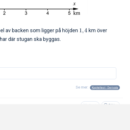
del av backen som ligger på höjden
1
,
4
km över
 har där stugan ska byggas.
Se mer:
Kapiteltest - Derivata
Facit
Rätta