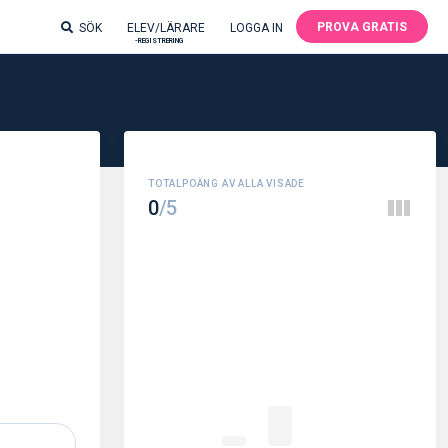
PROVA GRATIS
SÖK
ELEV/LÄRARE
LOGGA IN
-REGISTRERING
0
/5