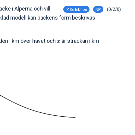
cke i Alperna och vill
Se lektion
NP
(0/2/0)
enklad modell kan backens form beskrivas
den i km över havet och
är sträckan i km i
x