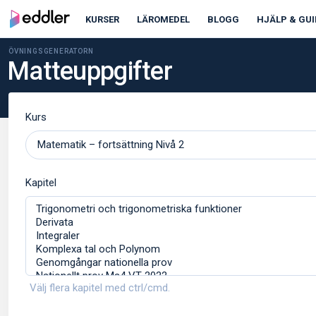
KURSER
LÄROMEDEL
BLOGG
HJÄLP & GUI
ÖVNINGSGENERATORN
Matteuppgifter
Kurs
Kapitel
Välj flera kapitel med ctrl/cmd.