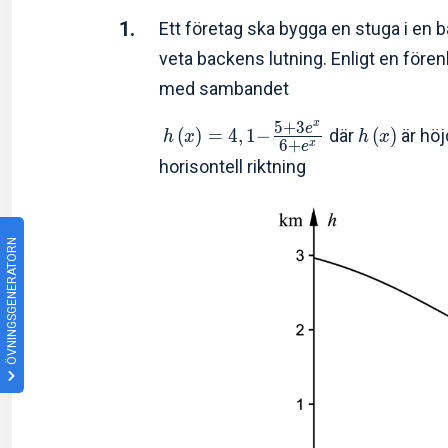
1.
Ett företag ska bygga en stuga i en ba
veta backens lutning. Enligt en för
med sambandet
x
5
+
3
e
(
)
=
4
,
1
−
där
(
)
är höj
h
x
h
x
6
+
x
e
horisontell riktning
ÖVNINGSGENERATORN