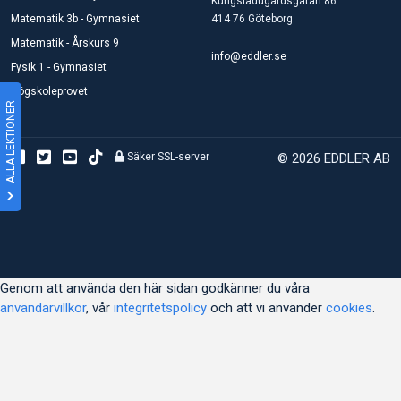
Kungsladugårdsgatan 86
Matematik 3b - Gymnasiet
414 76 Göteborg
Matematik - Årskurs 9
info@eddler.se
Fysik 1 - Gymnasiet
Högskoleprovet
ALLA LEKTIONER
Säker SSL-server
© 2026 EDDLER AB
Genom att använda den här sidan godkänner du våra
användarvillkor
, vår
integritetspolicy
och att vi använder
cookies
.