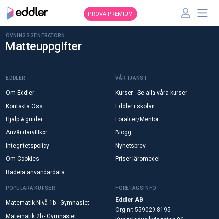
PROVA PREMIUM
ÖVNINGSGENERATORN
Matteuppgifter
EDDLER
VÅR TJÄNST
Om Eddler
Kurser - Se alla våra kurser
Kontakta Oss
Eddler i skolan
Hjälp & guider
Förälder/Mentor
Användarvillkor
Blogg
Integritetspolicy
Nyhetsbrev
Om Cookies
Priser läromedel
Radera användardata
POPULÄRA KURSER
FÖRETAGSINFO
Eddler AB
Matematik Nivå 1b - Gymnasiet
Org.nr: 559029-8195
Matematik 2b - Gymnasiet