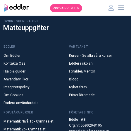
PROVA PREMIUM
ÖVNINGSGENERATORN
Matteuppgifter
EDDLER
VÅR TJÄNST
Om Eddler
Kurser - Se alla våra kurser
Kontakta Oss
Eddler i skolan
Hjälp & guider
Förälder/Mentor
Användarvillkor
Blogg
Integritetspolicy
Nyhetsbrev
Om Cookies
Priser läromedel
Radera användardata
POPULÄRA KURSER
FÖRETAGSINFO
Eddler AB
Matematik Nivå 1b - Gymnasiet
Org.nr: 559029-8195
Matematik 2b - Gymnasiet