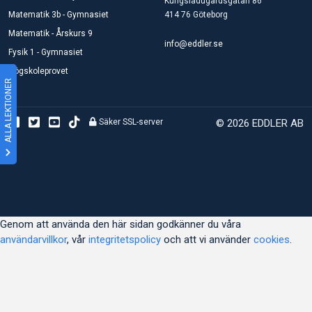
Kungsladugårdsgatan 86
Matematik 3b - Gymnasiet
414 76 Göteborg
Matematik - Årskurs 9
info@eddler.se
Fysik 1 - Gymnasiet
Högskoleprovet
ALLA LEKTIONER
Säker SSL-server
© 2026 EDDLER AB
Genom att använda den här sidan godkänner du våra
användarvillkor
, vår
integritetspolicy
och att vi använder
cookies
.