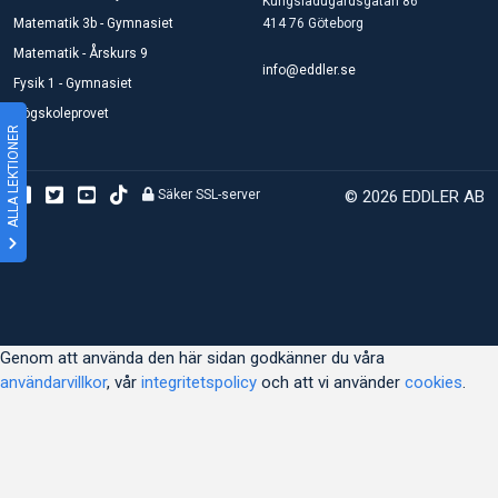
Kungsladugårdsgatan 86
Matematik 3b - Gymnasiet
414 76 Göteborg
Matematik - Årskurs 9
info@eddler.se
Fysik 1 - Gymnasiet
Högskoleprovet
ALLA LEKTIONER
Säker SSL-server
© 2026 EDDLER AB
Genom att använda den här sidan godkänner du våra
användarvillkor
, vår
integritetspolicy
och att vi använder
cookies
.