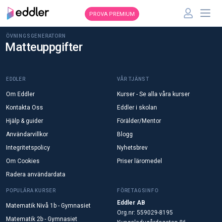
PROVA PREMIUM
ÖVNINGSGENERATORN
Matteuppgifter
EDDLER
VÅR TJÄNST
Om Eddler
Kurser - Se alla våra kurser
Kontakta Oss
Eddler i skolan
Hjälp & guider
Förälder/Mentor
Användarvillkor
Blogg
Integritetspolicy
Nyhetsbrev
Om Cookies
Priser läromedel
Radera användardata
POPULÄRA KURSER
FÖRETAGSINFO
Eddler AB
Matematik Nivå 1b - Gymnasiet
Org.nr: 559029-8195
Matematik 2b - Gymnasiet