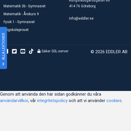
Kungsladugårdsgatan 86
Matematik 3b - Gymnasiet
414 76 Göteborg
Matematik - Årskurs 9
info@eddler.se
Fysik 1 - Gymnasiet
Högskoleprovet
ALLA LEKTIONER
Säker SSL-server
© 2026 EDDLER AB
Genom att använda den här sidan godkänner du våra
användarvillkor
, vår
integritetspolicy
och att vi använder
cookies
.