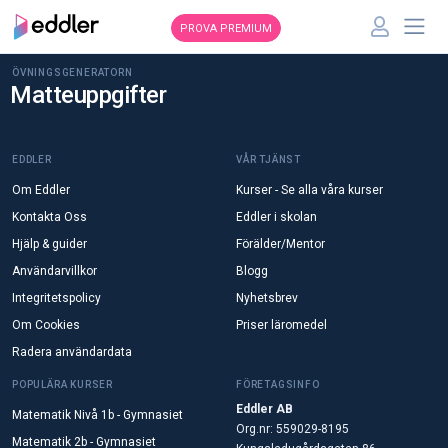
PROVA PREMIUM
ÖVNINGSGENERATORN
Matteuppgifter
EDDLER
VÅR TJÄNST
Om Eddler
Kurser - Se alla våra kurser
Kontakta Oss
Eddler i skolan
Hjälp & guider
Förälder/Mentor
Användarvillkor
Blogg
Integritetspolicy
Nyhetsbrev
Om Cookies
Priser läromedel
Radera användardata
POPULÄRA KURSER
FÖRETAGSINFO
Eddler AB
Matematik Nivå 1b - Gymnasiet
Org.nr: 559029-8195
Matematik 2b - Gymnasiet