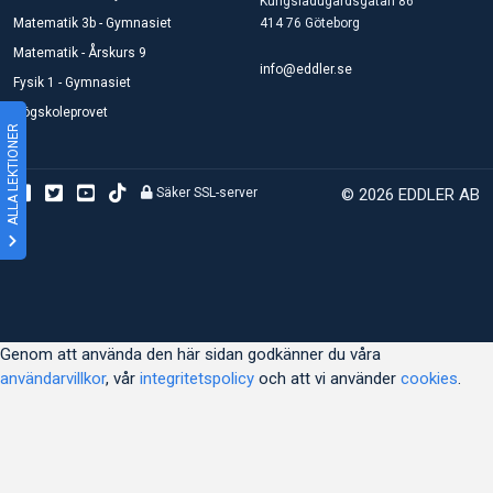
Kungsladugårdsgatan 86
Matematik 3b - Gymnasiet
414 76 Göteborg
Matematik - Årskurs 9
info@eddler.se
Fysik 1 - Gymnasiet
Högskoleprovet
ALLA LEKTIONER
Säker SSL-server
© 2026 EDDLER AB
Genom att använda den här sidan godkänner du våra
användarvillkor
, vår
integritetspolicy
och att vi använder
cookies
.