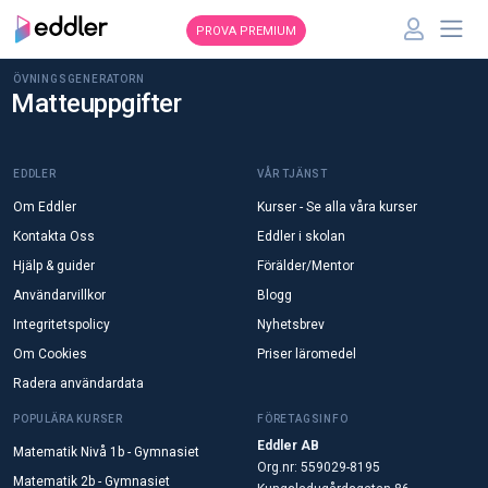
PROVA PREMIUM
ÖVNINGSGENERATORN
Matteuppgifter
EDDLER
VÅR TJÄNST
Om Eddler
Kurser - Se alla våra kurser
Kontakta Oss
Eddler i skolan
Hjälp & guider
Förälder/Mentor
Användarvillkor
Blogg
Integritetspolicy
Nyhetsbrev
Om Cookies
Priser läromedel
Radera användardata
POPULÄRA KURSER
FÖRETAGSINFO
Eddler AB
Matematik Nivå 1b - Gymnasiet
Org.nr: 559029-8195
Matematik 2b - Gymnasiet