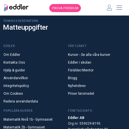
PROVA PREMIUM
ÖVNINGSGENERATORN
Matteuppgifter
EDDLER
VÅR TJÄNST
Om Eddler
Kurser - Se alla våra kurser
Kontakta Oss
Eddler i skolan
Hjälp & guider
Förälder/Mentor
Användarvillkor
Blogg
Integritetspolicy
Nyhetsbrev
Om Cookies
Priser läromedel
Radera användardata
POPULÄRA KURSER
FÖRETAGSINFO
Eddler AB
Matematik Nivå 1b - Gymnasiet
Org.nr: 559029-8195
Matematik 2b - Gymnasiet