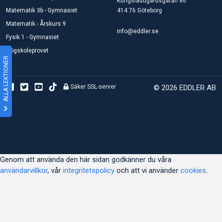
Kungsladugårdsgatan 86
Matematik 3b - Gymnasiet
414 76 Göteborg
Matematik - Årskurs 9
info@eddler.se
Fysik 1 - Gymnasiet
Högskoleprovet
ALLA LEKTIONER
Säker SSL-server
© 2026 EDDLER AB
Genom att använda den här sidan godkänner du våra
användarvillkor
, vår
integritetspolicy
och att vi använder
cookies
.