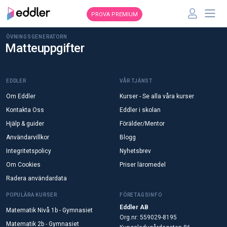
PROVA PREMIUM
ÖVNINGSGENERATORN
Matteuppgifter
EDDLER
VÅR TJÄNST
Om Eddler
Kurser - Se alla våra kurser
Kontakta Oss
Eddler i skolan
Hjälp & guider
Förälder/Mentor
Användarvillkor
Blogg
Integritetspolicy
Nyhetsbrev
Om Cookies
Priser läromedel
Radera användardata
POPULÄRA KURSER
FÖRETAGSINFO
Eddler AB
Matematik Nivå 1b - Gymnasiet
Org.nr: 559029-8195
Matematik 2b - Gymnasiet