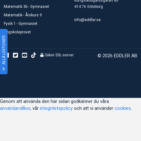
Kungsladugårdsgatan 86
Matematik 3b - Gymnasiet
414 76 Göteborg
Matematik - Årskurs 9
info@eddler.se
Fysik 1 - Gymnasiet
Högskoleprovet
ALLA LEKTIONER
Säker SSL-server
© 2026 EDDLER AB
Genom att använda den här sidan godkänner du våra
användarvillkor
, vår
integritetspolicy
och att vi använder
cookies
.