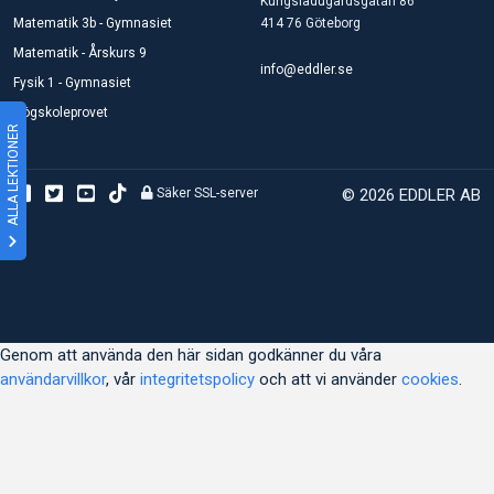
Kungsladugårdsgatan 86
Matematik 3b - Gymnasiet
414 76 Göteborg
Matematik - Årskurs 9
info@eddler.se
Fysik 1 - Gymnasiet
Högskoleprovet
ALLA LEKTIONER
Säker SSL-server
© 2026 EDDLER AB
Genom att använda den här sidan godkänner du våra
användarvillkor
, vår
integritetspolicy
och att vi använder
cookies
.