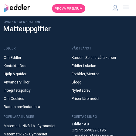
PROVA PREMIUM
ÖVNINGSGENERATORN
Matteuppgifter
EDDLER
VÅR TJÄNST
Om Eddler
Kurser - Se alla våra kurser
Kontakta Oss
Eddler i skolan
Hjälp & guider
Förälder/Mentor
Användarvillkor
Blogg
Integritetspolicy
Nyhetsbrev
Om Cookies
Priser läromedel
Radera användardata
POPULÄRA KURSER
FÖRETAGSINFO
Eddler AB
Matematik Nivå 1b - Gymnasiet
Org.nr: 559029-8195
Matematik 2b - Gymnasiet