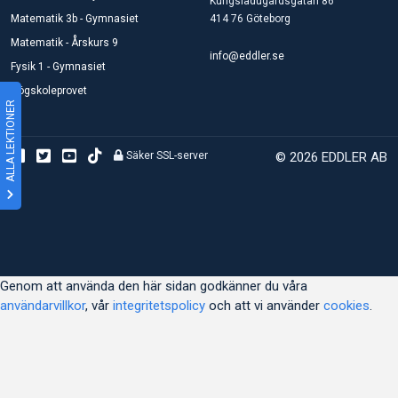
Kungsladugårdsgatan 86
Matematik 3b - Gymnasiet
414 76 Göteborg
Matematik - Årskurs 9
info@eddler.se
Fysik 1 - Gymnasiet
Högskoleprovet
ALLA LEKTIONER
Säker SSL-server
© 2026 EDDLER AB
Genom att använda den här sidan godkänner du våra
användarvillkor
, vår
integritetspolicy
och att vi använder
cookies
.