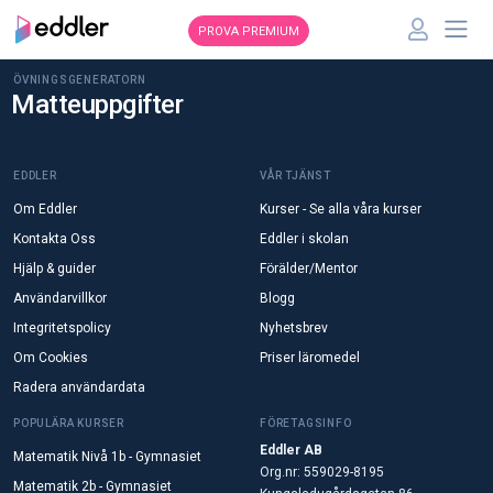
PROVA PREMIUM
ÖVNINGSGENERATORN
Matteuppgifter
EDDLER
VÅR TJÄNST
Om Eddler
Kurser - Se alla våra kurser
Kontakta Oss
Eddler i skolan
Hjälp & guider
Förälder/Mentor
Användarvillkor
Blogg
Integritetspolicy
Nyhetsbrev
Om Cookies
Priser läromedel
Radera användardata
POPULÄRA KURSER
FÖRETAGSINFO
Eddler AB
Matematik Nivå 1b - Gymnasiet
Org.nr: 559029-8195
Matematik 2b - Gymnasiet