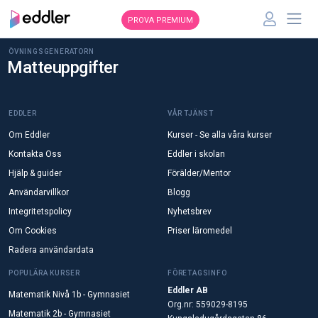
PROVA PREMIUM
ÖVNINGSGENERATORN
Matteuppgifter
EDDLER
VÅR TJÄNST
Om Eddler
Kurser - Se alla våra kurser
Kontakta Oss
Eddler i skolan
Hjälp & guider
Förälder/Mentor
Användarvillkor
Blogg
Integritetspolicy
Nyhetsbrev
Om Cookies
Priser läromedel
Radera användardata
POPULÄRA KURSER
FÖRETAGSINFO
Eddler AB
Matematik Nivå 1b - Gymnasiet
Org.nr: 559029-8195
Matematik 2b - Gymnasiet