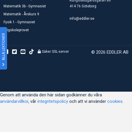
Kungsladugårdsgatan 86
Matematik 3b - Gymnasiet
414 76 Göteborg
Matematik - Årskurs 9
info@eddler.se
Fysik 1 - Gymnasiet
Högskoleprovet
ALLA LEKTIONER
Säker SSL-server
© 2026 EDDLER AB
Genom att använda den här sidan godkänner du våra
användarvillkor
, vår
integritetspolicy
och att vi använder
cookies
.