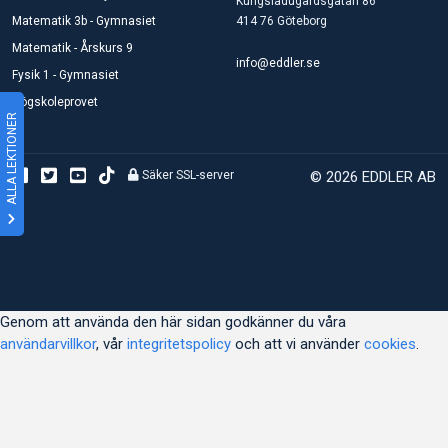
Kungsladugårdsgatan 86
Matematik 3b - Gymnasiet
414 76 Göteborg
Matematik - Årskurs 9
info@eddler.se
Fysik 1 - Gymnasiet
Högskoleprovet
ALLA LEKTIONER
Säker SSL-server
© 2026 EDDLER AB
Genom att använda den här sidan godkänner du våra
användarvillkor
, vår
integritetspolicy
och att vi använder
cookies
.