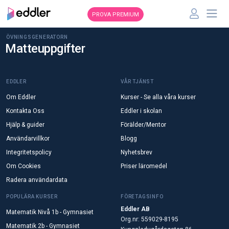
PROVA PREMIUM
ÖVNINGSGENERATORN
Matteuppgifter
EDDLER
VÅR TJÄNST
Om Eddler
Kurser - Se alla våra kurser
Kontakta Oss
Eddler i skolan
Hjälp & guider
Förälder/Mentor
Användarvillkor
Blogg
Integritetspolicy
Nyhetsbrev
Om Cookies
Priser läromedel
Radera användardata
POPULÄRA KURSER
FÖRETAGSINFO
Eddler AB
Matematik Nivå 1b - Gymnasiet
Org.nr: 559029-8195
Matematik 2b - Gymnasiet