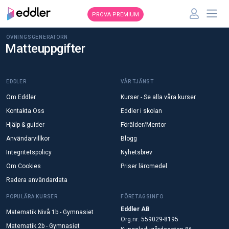
PROVA PREMIUM
ÖVNINGSGENERATORN
Matteuppgifter
EDDLER
VÅR TJÄNST
Om Eddler
Kurser - Se alla våra kurser
Kontakta Oss
Eddler i skolan
Hjälp & guider
Förälder/Mentor
Användarvillkor
Blogg
Integritetspolicy
Nyhetsbrev
Om Cookies
Priser läromedel
Radera användardata
POPULÄRA KURSER
FÖRETAGSINFO
Eddler AB
Matematik Nivå 1b - Gymnasiet
Org.nr: 559029-8195
Matematik 2b - Gymnasiet