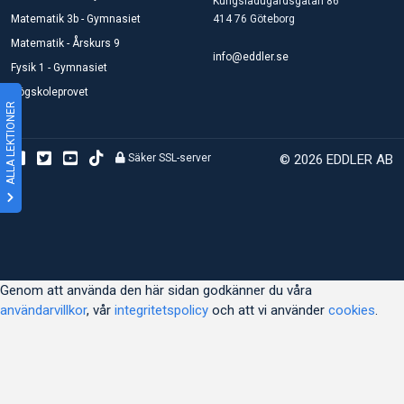
Kungsladugårdsgatan 86
Matematik 3b - Gymnasiet
414 76 Göteborg
Matematik - Årskurs 9
info@eddler.se
Fysik 1 - Gymnasiet
Högskoleprovet
ALLA LEKTIONER
Säker SSL-server
© 2026 EDDLER AB
Genom att använda den här sidan godkänner du våra
användarvillkor
, vår
integritetspolicy
och att vi använder
cookies
.