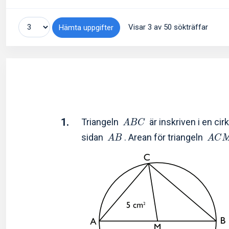
Visar 3 av 50 sökträffar
Hämta uppgifter
1.
Triangeln
är inskriven i en ci
A
B
C
sidan
. Arean för triangeln
A
B
A
C