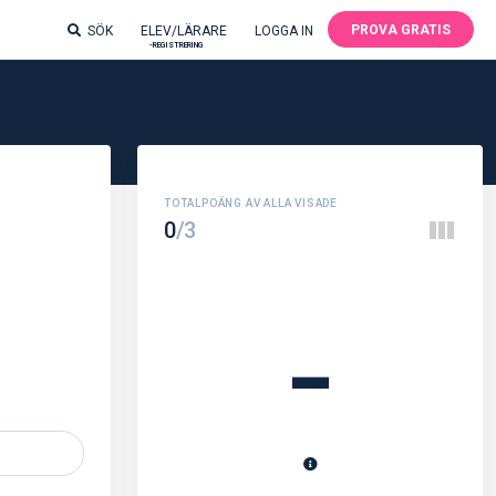
PROVA GRATIS
SÖK
ELEV/LÄRARE
LOGGA IN
-REGISTRERING
0
/3
-