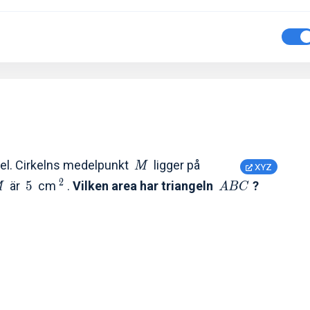
rkel. Cirkelns medelpunkt
ligger på
M
XYZ
2
är
5
cm
.
Vilken area har triangeln
?
M
A
B
C