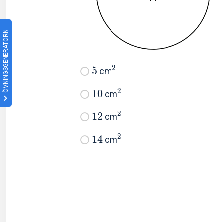
ÖVNINGSGENERATORN
2
5
cm
2
1
0
cm
2
1
2
cm
2
1
4
cm