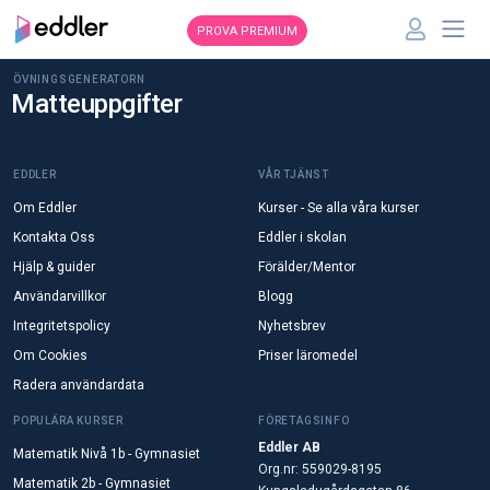
PROVA PREMIUM
ÖVNINGSGENERATORN
Matteuppgifter
EDDLER
VÅR TJÄNST
Om Eddler
Kurser - Se alla våra kurser
Kontakta Oss
Eddler i skolan
Hjälp & guider
Förälder/Mentor
Användarvillkor
Blogg
Integritetspolicy
Nyhetsbrev
Om Cookies
Priser läromedel
Radera användardata
POPULÄRA KURSER
FÖRETAGSINFO
Eddler AB
Matematik Nivå 1b - Gymnasiet
Org.nr: 559029-8195
Matematik 2b - Gymnasiet