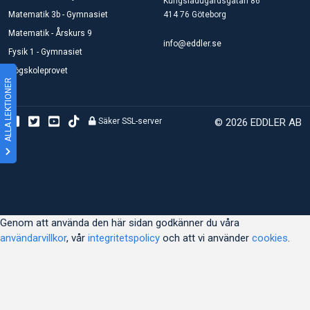
Kungsladugårdsgatan 86
Matematik 3b - Gymnasiet
414 76 Göteborg
Matematik - Årskurs 9
info@eddler.se
Fysik 1 - Gymnasiet
Högskoleprovet
ALLA LEKTIONER
Säker SSL-server
© 2026 EDDLER AB
Genom att använda den här sidan godkänner du våra
användarvillkor
, vår
integritetspolicy
och att vi använder
cookies
.