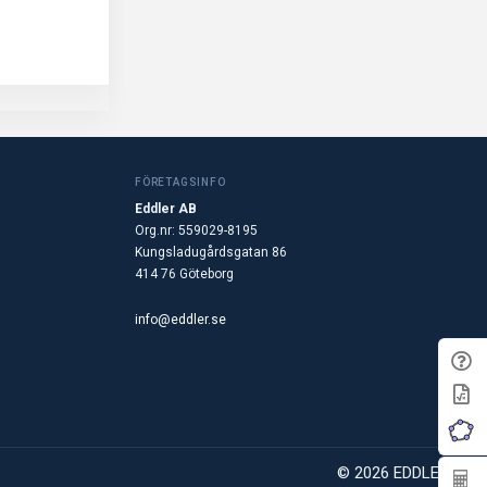
FÖRETAGSINFO
Eddler AB
Org.nr: 559029-8195
Kungsladugårdsgatan 86
414 76 Göteborg
info@eddler.se
© 2026 EDDLER AB