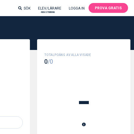
PROVA GRATIS
SÖK
ELEV/LÄRARE
LOGGA IN
-REGISTRERING
0
/0
-