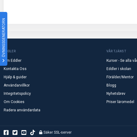
ÖVNINGSGENERATORN
EDDLER
VÅR TJÄNST
Om Eddler
Kurser - Se alla vå
Kontakta Oss
Eddler i skolan
Hjälp & guider
Förälder/Mentor
Användarvillkor
Blogg
Integritetspolicy
Nyhetsbrev
Om Cookies
Priser läromedel
Radera användardata
Säker SSL-server