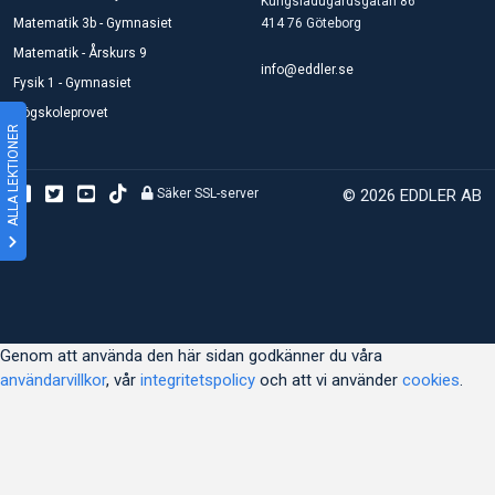
Kungsladugårdsgatan 86
Matematik 3b - Gymnasiet
414 76 Göteborg
Matematik - Årskurs 9
info@eddler.se
Fysik 1 - Gymnasiet
Högskoleprovet
ALLA LEKTIONER
Säker SSL-server
© 2026 EDDLER AB
Genom att använda den här sidan godkänner du våra
användarvillkor
, vår
integritetspolicy
och att vi använder
cookies
.