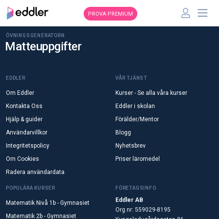
PROVA PREMIUM
ÖVNINGSGENERATORN
Matteuppgifter
EDDLER
VÅR TJÄNST
Om Eddler
Kurser - Se alla våra kurser
Kontakta Oss
Eddler i skolan
Hjälp & guider
Förälder/Mentor
Användarvillkor
Blogg
Integritetspolicy
Nyhetsbrev
Om Cookies
Priser läromedel
Radera användardata
POPULÄRA KURSER
FÖRETAGSINFO
Eddler AB
Matematik Nivå 1b - Gymnasiet
Org.nr: 559029-8195
Matematik 2b - Gymnasiet