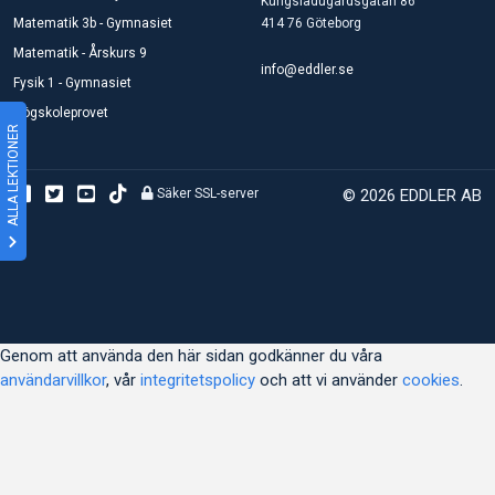
Kungsladugårdsgatan 86
Matematik 3b - Gymnasiet
414 76 Göteborg
Matematik - Årskurs 9
info@eddler.se
Fysik 1 - Gymnasiet
Högskoleprovet
ALLA LEKTIONER
Säker SSL-server
© 2026 EDDLER AB
Genom att använda den här sidan godkänner du våra
användarvillkor
, vår
integritetspolicy
och att vi använder
cookies
.