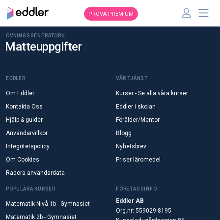
PROVA PREMIUM
ÖVNINGSGENERATORN
Matteuppgifter
EDDLER
VÅR TJÄNST
Om Eddler
Kurser - Se alla våra kurser
Kontakta Oss
Eddler i skolan
Hjälp & guider
Förälder/Mentor
Användarvillkor
Blogg
Integritetspolicy
Nyhetsbrev
Om Cookies
Priser läromedel
Radera användardata
POPULÄRA KURSER
FÖRETAGSINFO
Eddler AB
Matematik Nivå 1b - Gymnasiet
Org.nr: 559029-8195
Matematik 2b - Gymnasiet