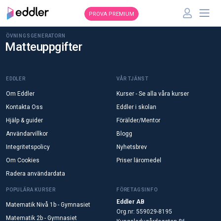
PROVA PREMIUM
ÖVNINGSGENERATORN
Matteuppgifter
EDDLER
VÅR TJÄNST
Om Eddler
Kurser - Se alla våra kurser
Kontakta Oss
Eddler i skolan
Hjälp & guider
Förälder/Mentor
Användarvillkor
Blogg
Integritetspolicy
Nyhetsbrev
Om Cookies
Priser läromedel
Radera användardata
POPULÄRA KURSER
FÖRETAGSINFO
Eddler AB
Matematik Nivå 1b - Gymnasiet
Org.nr: 559029-8195
Matematik 2b - Gymnasiet