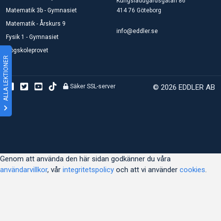
Kungsladugårdsgatan 86
Matematik 3b - Gymnasiet
414 76 Göteborg
Matematik - Årskurs 9
info@eddler.se
Fysik 1 - Gymnasiet
Högskoleprovet
ALLA LEKTIONER
Säker SSL-server
© 2026 EDDLER AB
Genom att använda den här sidan godkänner du våra
användarvillkor
, vår
integritetspolicy
och att vi använder
cookies
.