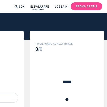
PROVA GRATIS
SÖK
ELEV/LÄRARE
LOGGA IN
-REGISTRERING
0
/0
-