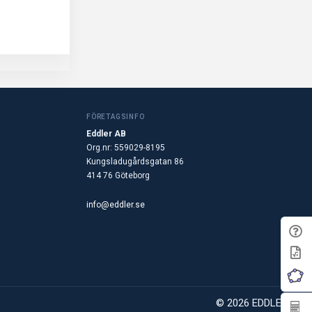
FÖRETAGSINFO
Eddler AB
Org.nr: 559029-8195
Kungsladugårdsgatan 86
414 76 Göteborg
info@eddler.se
© 2026 EDDLER AB