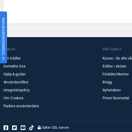
ÖVNINGSGENERATORN
EDDLER
VÅR TJÄNST
Om Eddler
Kurser - Se alla vå
Kontakta Oss
Eddler i skolan
Hjälp & guider
Förälder/Mentor
Användarvillkor
Blogg
Integritetspolicy
Nyhetsbrev
Om Cookies
Priser läromedel
Radera användardata
Säker SSL-server