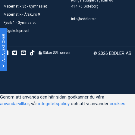
Kungsladugårdsgatan 86
Matematik 3b - Gymnasiet
414 76 Göteborg
Matematik - Årskurs 9
info@eddler.se
Fysik 1 - Gymnasiet
Högskoleprovet
ALLA LEKTIONER
Säker SSL-server
© 2026 EDDLER AB
Genom att använda den här sidan godkänner du våra
användarvillkor
, vår
integritetspolicy
och att vi använder
cookies
.