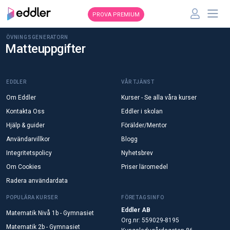
PROVA PREMIUM
ÖVNINGSGENERATORN
Matteuppgifter
EDDLER
VÅR TJÄNST
Om Eddler
Kurser - Se alla våra kurser
Kontakta Oss
Eddler i skolan
Hjälp & guider
Förälder/Mentor
Användarvillkor
Blogg
Integritetspolicy
Nyhetsbrev
Om Cookies
Priser läromedel
Radera användardata
POPULÄRA KURSER
FÖRETAGSINFO
Eddler AB
Matematik Nivå 1b - Gymnasiet
Org.nr: 559029-8195
Matematik 2b - Gymnasiet