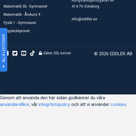
Kungsladugårdsgatan 86
Matematik 3b - Gymnasiet
414 76 Göteborg
Matematik - Årskurs 9
info@eddler.se
Fysik 1 - Gymnasiet
Högskoleprovet
ALLA LEKTIONER
Säker SSL-server
© 2026 EDDLER AB
Genom att använda den här sidan godkänner du våra
användarvillkor
, vår
integritetspolicy
och att vi använder
cookies
.