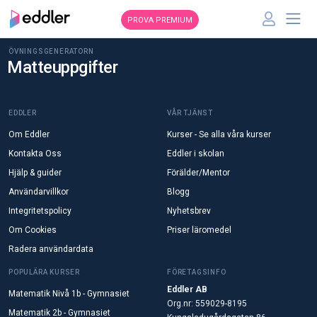
PROVA PREMIUM
ÖVNINGSGENERATORN
Matteuppgifter
EDDLER
VÅR TJÄNST
Om Eddler
Kurser - Se alla våra kurser
Kontakta Oss
Eddler i skolan
Hjälp & guider
Förälder/Mentor
Användarvillkor
Blogg
Integritetspolicy
Nyhetsbrev
Om Cookies
Priser läromedel
Radera användardata
POPULÄRA KURSER
FÖRETAGSINFO
Eddler AB
Matematik Nivå 1b - Gymnasiet
Org.nr: 559029-8195
Matematik 2b - Gymnasiet