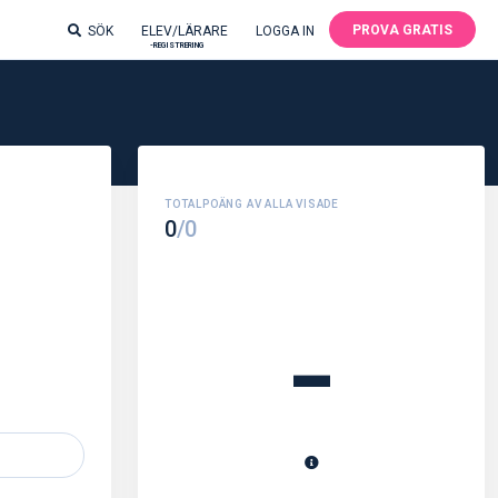
PROVA GRATIS
SÖK
ELEV/LÄRARE
LOGGA IN
-REGISTRERING
0
/0
-