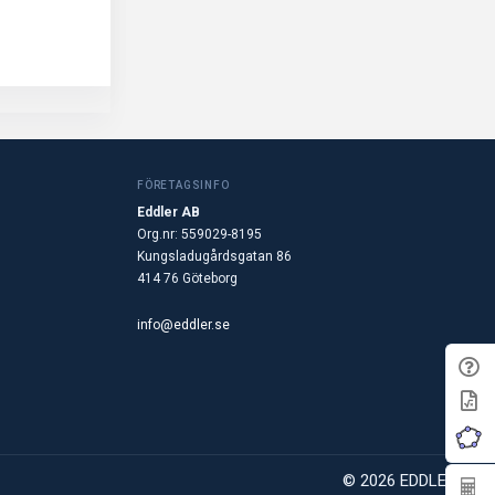
FÖRETAGSINFO
Eddler AB
Org.nr: 559029-8195
Kungsladugårdsgatan 86
414 76 Göteborg
info@eddler.se
© 2026 EDDLER AB