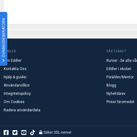
ÖVNINGSGENERATORN
EDDLER
VÅR TJÄNST
Om Eddler
Kurser - Se alla vå
Kontakta Oss
Eddler i skolan
Hjälp & guider
Förälder/Mentor
Användarvillkor
Blogg
Integritetspolicy
Nyhetsbrev
Om Cookies
Priser läromedel
Radera användardata
Säker SSL-server