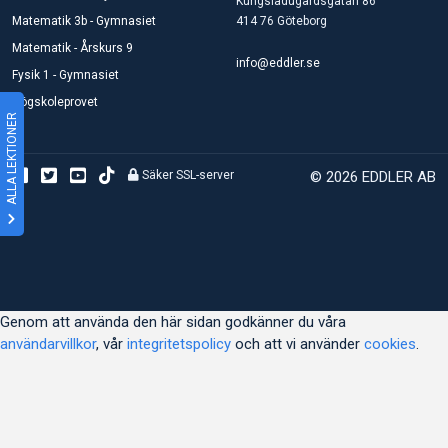
Kungsladugårdsgatan 86
Matematik 3b - Gymnasiet
414 76 Göteborg
Matematik - Årskurs 9
info@eddler.se
Fysik 1 - Gymnasiet
Högskoleprovet
ALLA LEKTIONER
Säker SSL-server
© 2026 EDDLER AB
Genom att använda den här sidan godkänner du våra
användarvillkor
, vår
integritetspolicy
och att vi använder
cookies
.