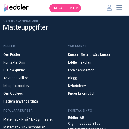
PROVA PREMIUM
ÖVNINGSGENERATORN
Matteuppgifter
EDDLER
VÅR TJÄNST
Om Eddler
Kurser - Se alla våra kurser
Kontakta Oss
Eddler i skolan
Hjälp & guider
Förälder/Mentor
Användarvillkor
Blogg
Integritetspolicy
Nyhetsbrev
Om Cookies
Priser läromedel
Radera användardata
POPULÄRA KURSER
FÖRETAGSINFO
Eddler AB
Matematik Nivå 1b - Gymnasiet
Org.nr: 559029-8195
Matematik 2b - Gymnasiet