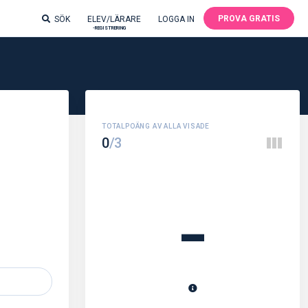
PROVA GRATIS
SÖK
ELEV/LÄRARE
LOGGA IN
-REGISTRERING
0
/3
-