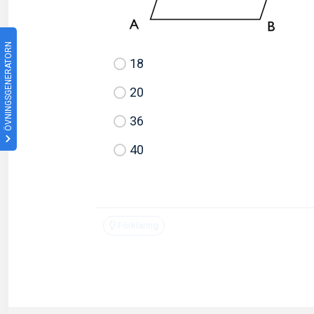
ÖVNINGSGENERATORN
18
20
36
40
Förklaring