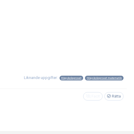
Liknande uppgifter:
Högskoleprovet
Högskoleprovet matematik
Facit
Rätta