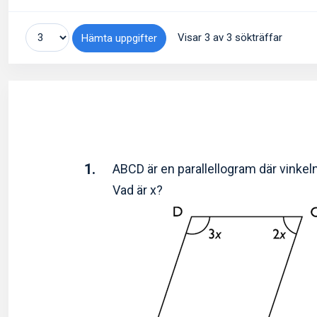
Visar 3 av 3 sökträffar
Hämta uppgifter
1.
ABCD är en parallellogram där vinkeln
Vad är x?