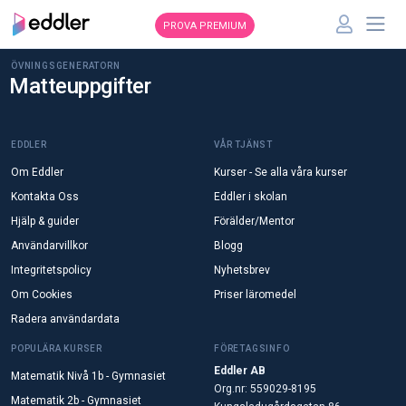
PROVA PREMIUM
ÖVNINGSGENERATORN
Matteuppgifter
EDDLER
VÅR TJÄNST
Om Eddler
Kurser - Se alla våra kurser
Kontakta Oss
Eddler i skolan
Hjälp & guider
Förälder/Mentor
Användarvillkor
Blogg
Integritetspolicy
Nyhetsbrev
Om Cookies
Priser läromedel
Radera användardata
POPULÄRA KURSER
FÖRETAGSINFO
Eddler AB
Matematik Nivå 1b - Gymnasiet
Org.nr: 559029-8195
Matematik 2b - Gymnasiet