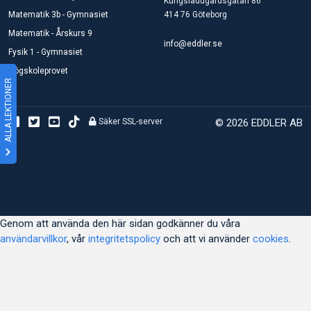
Kungsladugårdsgatan 86
Matematik 3b - Gymnasiet
414 76 Göteborg
Matematik - Årskurs 9
info@eddler.se
Fysik 1 - Gymnasiet
Högskoleprovet
ALLA LEKTIONER
Säker SSL-server
© 2026 EDDLER AB
Genom att använda den här sidan godkänner du våra
användarvillkor
, vår
integritetspolicy
och att vi använder
cookies
.