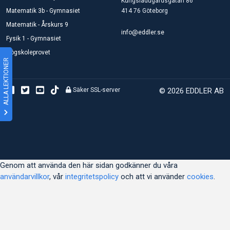
Kungsladugårdsgatan 86
Matematik 3b - Gymnasiet
414 76 Göteborg
Matematik - Årskurs 9
info@eddler.se
Fysik 1 - Gymnasiet
Högskoleprovet
ALLA LEKTIONER
Säker SSL-server
© 2026 EDDLER AB
Genom att använda den här sidan godkänner du våra
användarvillkor
, vår
integritetspolicy
och att vi använder
cookies
.