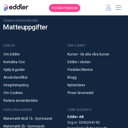
PROVA PREMIUM
ÖVNINGSGENERATORN
Matteuppgifter
EDDLER
VÅR TJÄNST
Om Eddler
Kurser - Se alla våra kurser
Kontakta Oss
Eddler i skolan
Hjälp & guider
Förälder/Mentor
Användarvillkor
Blogg
Integritetspolicy
Nyhetsbrev
Om Cookies
Priser läromedel
Radera användardata
POPULÄRA KURSER
FÖRETAGSINFO
Eddler AB
Matematik Nivå 1b - Gymnasiet
Org.nr: 559029-8195
Matematik 2b - Gymnasiet