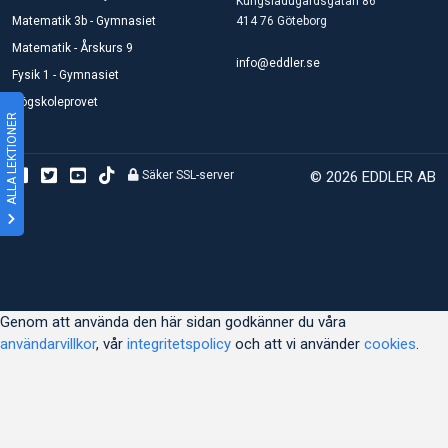
Kungsladugårdsgatan 86
Matematik 3b - Gymnasiet
414 76 Göteborg
Matematik - Årskurs 9
info@eddler.se
Fysik 1 - Gymnasiet
Högskoleprovet
ALLA LEKTIONER
Säker SSL-server
© 2026 EDDLER AB
Genom att använda den här sidan godkänner du våra
användarvillkor
, vår
integritetspolicy
och att vi använder
cookies
.