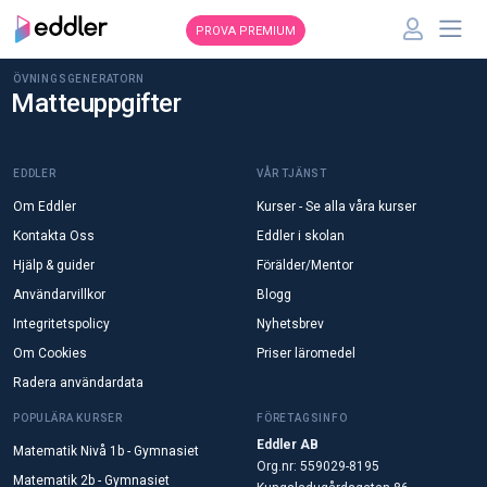
PROVA PREMIUM
ÖVNINGSGENERATORN
Matteuppgifter
EDDLER
VÅR TJÄNST
Om Eddler
Kurser - Se alla våra kurser
Kontakta Oss
Eddler i skolan
Hjälp & guider
Förälder/Mentor
Användarvillkor
Blogg
Integritetspolicy
Nyhetsbrev
Om Cookies
Priser läromedel
Radera användardata
POPULÄRA KURSER
FÖRETAGSINFO
Eddler AB
Matematik Nivå 1b - Gymnasiet
Org.nr: 559029-8195
Matematik 2b - Gymnasiet