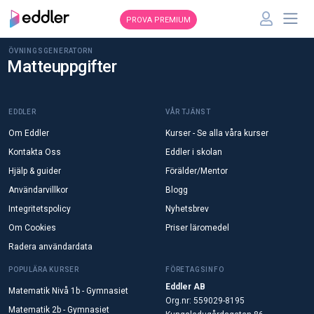
PROVA PREMIUM
ÖVNINGSGENERATORN
Matteuppgifter
EDDLER
VÅR TJÄNST
Om Eddler
Kurser - Se alla våra kurser
Kontakta Oss
Eddler i skolan
Hjälp & guider
Förälder/Mentor
Användarvillkor
Blogg
Integritetspolicy
Nyhetsbrev
Om Cookies
Priser läromedel
Radera användardata
POPULÄRA KURSER
FÖRETAGSINFO
Eddler AB
Matematik Nivå 1b - Gymnasiet
Org.nr: 559029-8195
Matematik 2b - Gymnasiet