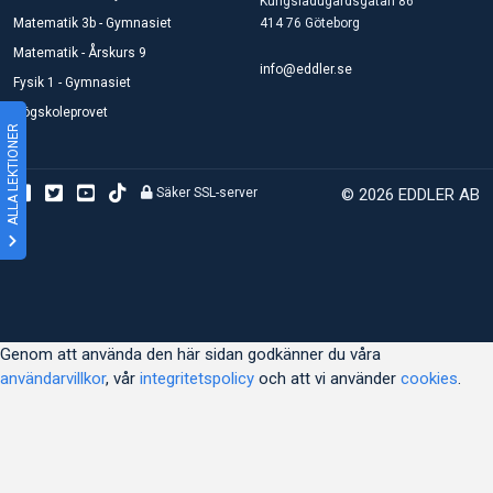
Kungsladugårdsgatan 86
Matematik 3b - Gymnasiet
414 76 Göteborg
Matematik - Årskurs 9
info@eddler.se
Fysik 1 - Gymnasiet
Högskoleprovet
ALLA LEKTIONER
Säker SSL-server
© 2026 EDDLER AB
Genom att använda den här sidan godkänner du våra
användarvillkor
, vår
integritetspolicy
och att vi använder
cookies
.