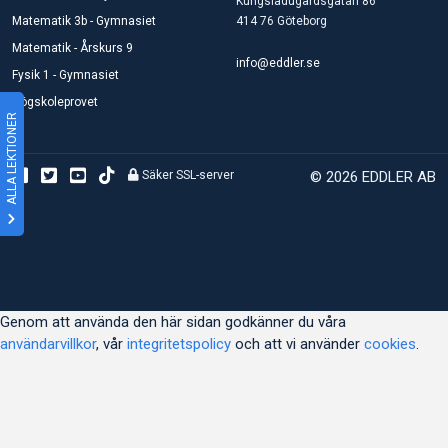
Kungsladugårdsgatan 86
Matematik 3b - Gymnasiet
414 76 Göteborg
Matematik - Årskurs 9
info@eddler.se
Fysik 1 - Gymnasiet
Högskoleprovet
ALLA LEKTIONER
Säker SSL-server
© 2026 EDDLER AB
Genom att använda den här sidan godkänner du våra
användarvillkor
, vår
integritetspolicy
och att vi använder
cookies
.