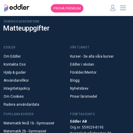
PROVA PREMIUM
ÖVNINGSGENERATORN
Matteuppgifter
EDDLER
VÅR TJÄNST
Om Eddler
Kurser - Se alla våra kurser
Kontakta Oss
Eddler i skolan
Hjälp & guider
Förälder/Mentor
Användarvillkor
Blogg
Integritetspolicy
Nyhetsbrev
Om Cookies
Priser läromedel
Radera användardata
POPULÄRA KURSER
FÖRETAGSINFO
Eddler AB
Matematik Nivå 1b - Gymnasiet
Org.nr: 559029-8195
Matematik 2b - Gymnasiet