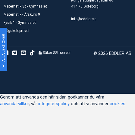
Kungsladugårdsgatan 86
Matematik 3b - Gymnasiet
414 76 Göteborg
Matematik - Årskurs 9
info@eddler.se
Fysik 1 - Gymnasiet
Högskoleprovet
ALLA LEKTIONER
Säker SSL-server
© 2026 EDDLER AB
Genom att använda den här sidan godkänner du våra
användarvillkor
, vår
integritetspolicy
och att vi använder
cookies
.