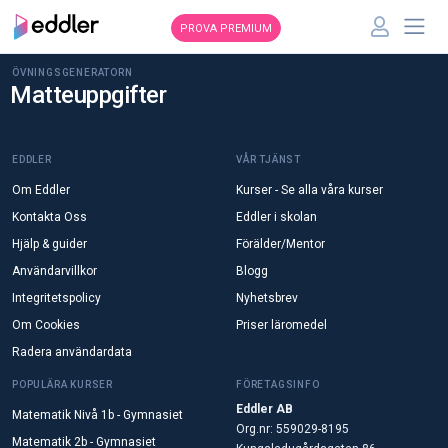
PROVA PREMIUM
ÖVNINGSGENERATORN
Matteuppgifter
EDDLER
VÅR TJÄNST
Om Eddler
Kurser - Se alla våra kurser
Kontakta Oss
Eddler i skolan
Hjälp & guider
Förälder/Mentor
Användarvillkor
Blogg
Integritetspolicy
Nyhetsbrev
Om Cookies
Priser läromedel
Radera användardata
POPULÄRA KURSER
FÖRETAGSINFO
Eddler AB
Matematik Nivå 1b - Gymnasiet
Org.nr: 559029-8195
Matematik 2b - Gymnasiet