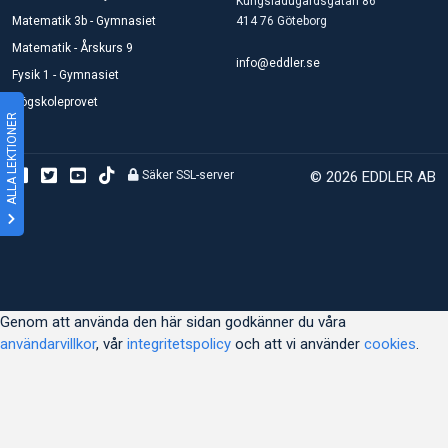
Kungsladugårdsgatan 86
Matematik 3b - Gymnasiet
414 76 Göteborg
Matematik - Årskurs 9
info@eddler.se
Fysik 1 - Gymnasiet
Högskoleprovet
ALLA LEKTIONER
Säker SSL-server
© 2026 EDDLER AB
Genom att använda den här sidan godkänner du våra
användarvillkor
, vår
integritetspolicy
och att vi använder
cookies
.