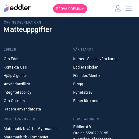
PROVA PREMIUM
ÖVNINGSGENERATORN
Matteuppgifter
EDDLER
VÅR TJÄNST
Om Eddler
Kurser - Se alla våra kurser
Kontakta Oss
Eddler i skolan
Hjälp & guider
Förälder/Mentor
Användarvillkor
Blogg
Integritetspolicy
Nyhetsbrev
Om Cookies
Priser läromedel
Radera användardata
POPULÄRA KURSER
FÖRETAGSINFO
Eddler AB
Matematik Nivå 1b - Gymnasiet
Org.nr: 559029-8195
Matematik 2b - Gymnasiet