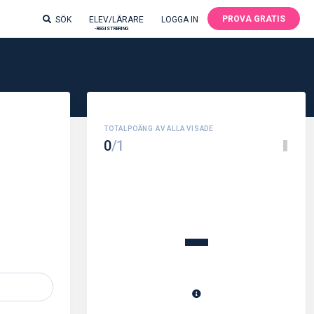
PROVA GRATIS
SÖK
ELEV/LÄRARE
LOGGA IN
-REGISTRERING
0
/1
-