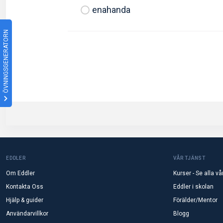
enahanda
ÖVNINGSGENERATORN
EDDLER
VÅR TJÄNST
Om Eddler
Kurser - Se alla vå
Kontakta Oss
Eddler i skolan
Hjälp & guider
Förälder/Mentor
Användarvillkor
Blogg