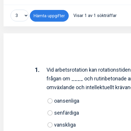
Visar 1 av 1 sökträffar
Hämta uppgifter
1.
Vid arbetsrotation kan rotationstiden 
frågan om ____ och rutinbetonade arb
omväxlande och intellektuellt krävan
oansenliga
senfärdiga
vanskliga