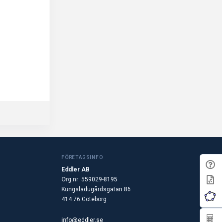
FÖRETAGSINFO
Eddler AB
Org.nr: 559029-8195
Kungsladugårdsgatan 86
414 76 Göteborg
info@eddler.se