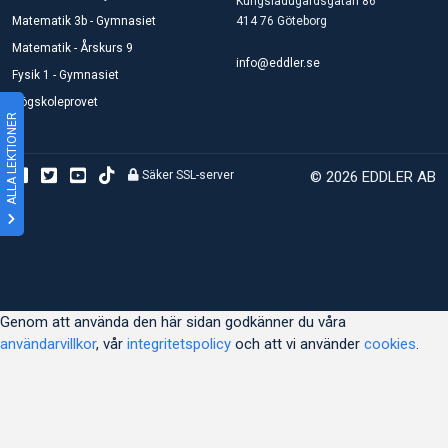
Kungsladugårdsgatan 86
Matematik 3b - Gymnasiet
414 76 Göteborg
Matematik - Årskurs 9
info@eddler.se
Fysik 1 - Gymnasiet
Högskoleprovet
ALLA LEKTIONER
Säker SSL-server
© 2026 EDDLER AB
Genom att använda den här sidan godkänner du våra
användarvillkor
, vår
integritetspolicy
och att vi använder
cookies
.