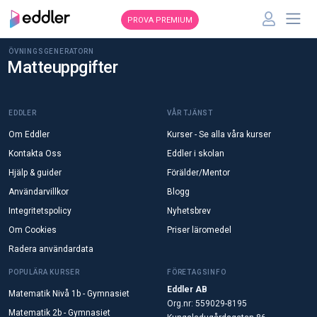
PROVA PREMIUM
ÖVNINGSGENERATORN
Matteuppgifter
EDDLER
VÅR TJÄNST
Om Eddler
Kurser - Se alla våra kurser
Kontakta Oss
Eddler i skolan
Hjälp & guider
Förälder/Mentor
Användarvillkor
Blogg
Integritetspolicy
Nyhetsbrev
Om Cookies
Priser läromedel
Radera användardata
POPULÄRA KURSER
FÖRETAGSINFO
Eddler AB
Matematik Nivå 1b - Gymnasiet
Org.nr: 559029-8195
Matematik 2b - Gymnasiet