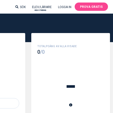
PROVA GRATIS
SÖK
ELEV/LÄRARE
LOGGA IN
-REGISTRERING
0
/0
-