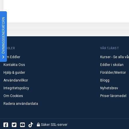
ÖVNINGSGENERATORN
EDDLER
VÅR TJÄNST
Om Eddler
Kurser - Se alla vå
Kontakta Oss
Eddler i skolan
Hjälp & guider
Förälder/Mentor
Användarvillkor
Blogg
Integritetspolicy
Nyhetsbrev
Om Cookies
Priser läromedel
Radera användardata
Säker SSL-server