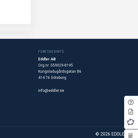
FÖRETAGSINFO
Eddler AB
Org.nr: 559029-8195
Kungsladugårdsgatan 86
414 76 Göteborg
info@eddler.se
© 2026 EDDLER AB