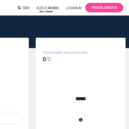
PROVA GRATIS
SÖK
ELEV/LÄRARE
LOGGA IN
-REGISTRERING
0
/0
-