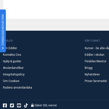
ÖVNINGSGENERATORN
EDDLER
VÅR TJÄNST
Om Eddler
Kurser - Se alla vå
Kontakta Oss
Eddler i skolan
Hjälp & guider
Förälder/Mentor
Användarvillkor
Blogg
Integritetspolicy
Nyhetsbrev
Om Cookies
Priser läromedel
Radera användardata
Säker SSL-server