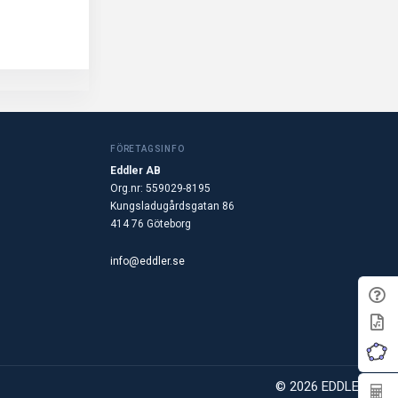
FÖRETAGSINFO
Eddler AB
Org.nr: 559029-8195
Kungsladugårdsgatan 86
414 76 Göteborg
info@eddler.se
© 2026 EDDLER AB