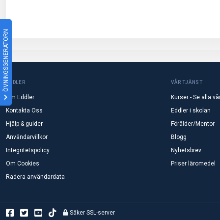
ÖVNINGSGENERATORN
EDDLER
VÅR TJÄNST
Om Eddler
Kurser - Se alla vå
Kontakta Oss
Eddler i skolan
Hjälp & guider
Förälder/Mentor
Användarvillkor
Blogg
Integritetspolicy
Nyhetsbrev
Om Cookies
Priser läromedel
Radera användardata
Säker SSL-server