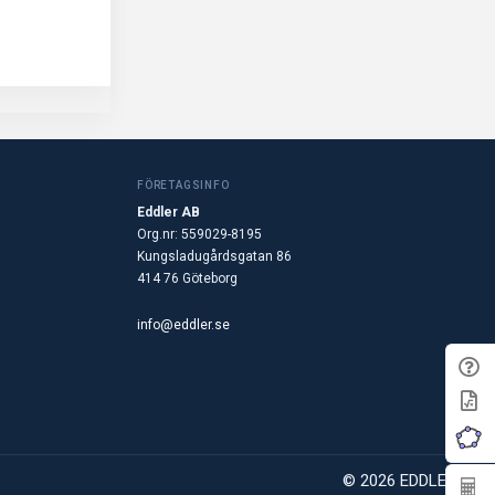
FÖRETAGSINFO
Eddler AB
Org.nr: 559029-8195
Kungsladugårdsgatan 86
414 76 Göteborg
info@eddler.se
© 2026 EDDLER AB