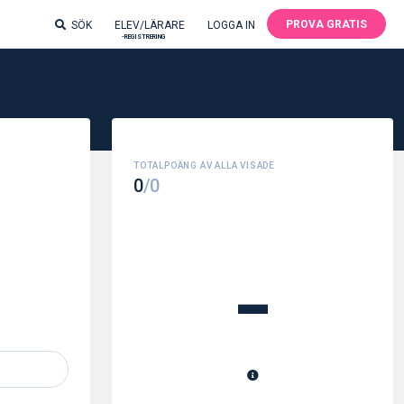
PROVA GRATIS
SÖK
ELEV/LÄRARE
LOGGA IN
-REGISTRERING
0
/0
-