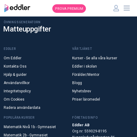
PROVA PREMIUM
ÖVNINGSGENERATORN
Matteuppgifter
EDDLER
VÅR TJÄNST
Om Eddler
Kurser - Se alla våra kurser
Kontakta Oss
Eddler i skolan
Hjälp & guider
Förälder/Mentor
Användarvillkor
Blogg
Integritetspolicy
Nyhetsbrev
Om Cookies
Priser läromedel
Radera användardata
POPULÄRA KURSER
FÖRETAGSINFO
Eddler AB
Matematik Nivå 1b - Gymnasiet
Org.nr: 559029-8195
Matematik 2b - Gymnasiet