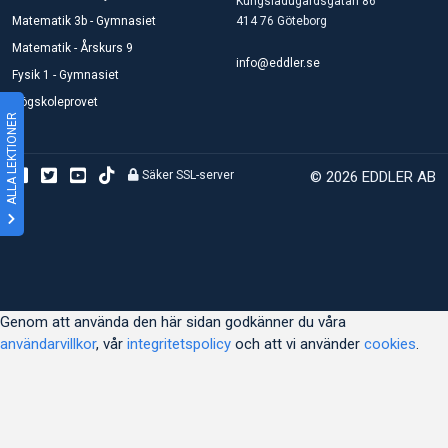
Kungsladugårdsgatan 86
Matematik 3b - Gymnasiet
414 76 Göteborg
Matematik - Årskurs 9
info@eddler.se
Fysik 1 - Gymnasiet
Högskoleprovet
ALLA LEKTIONER
Säker SSL-server
© 2026 EDDLER AB
Genom att använda den här sidan godkänner du våra
användarvillkor
, vår
integritetspolicy
och att vi använder
cookies
.