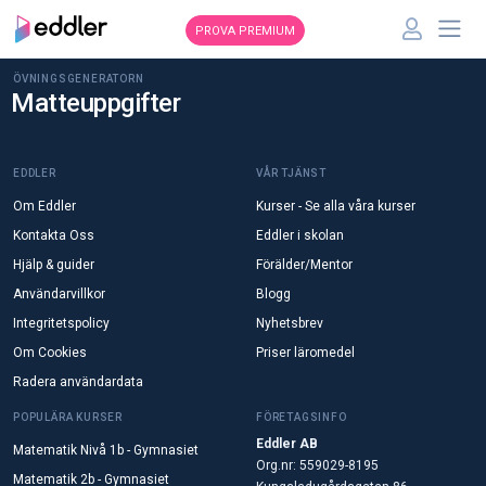
PROVA PREMIUM
ÖVNINGSGENERATORN
Matteuppgifter
EDDLER
VÅR TJÄNST
Om Eddler
Kurser - Se alla våra kurser
Kontakta Oss
Eddler i skolan
Hjälp & guider
Förälder/Mentor
Användarvillkor
Blogg
Integritetspolicy
Nyhetsbrev
Om Cookies
Priser läromedel
Radera användardata
POPULÄRA KURSER
FÖRETAGSINFO
Eddler AB
Matematik Nivå 1b - Gymnasiet
Org.nr: 559029-8195
Matematik 2b - Gymnasiet