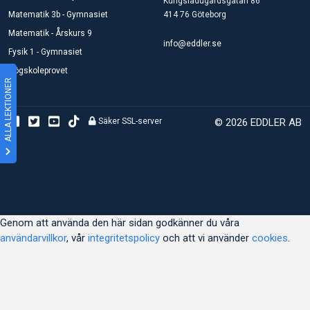
Kungsladugårdsgatan 86
Matematik 3b - Gymnasiet
414 76 Göteborg
Matematik - Årskurs 9
info@eddler.se
Fysik 1 - Gymnasiet
Högskoleprovet
ALLA LEKTIONER
Säker SSL-server
© 2026 EDDLER AB
Genom att använda den här sidan godkänner du våra
användarvillkor
, vår
integritetspolicy
och att vi använder
cookies
.